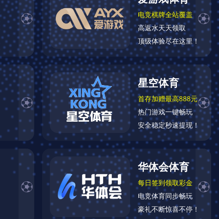
的体育服务。
2026-05-28 13:50
52 次阅读
望，球队在多场比赛中得分未能突破百分大
些球队纷纷展现出强劲的实力和竞争力。本
的原因，首先探讨球队的战术执行和进攻效