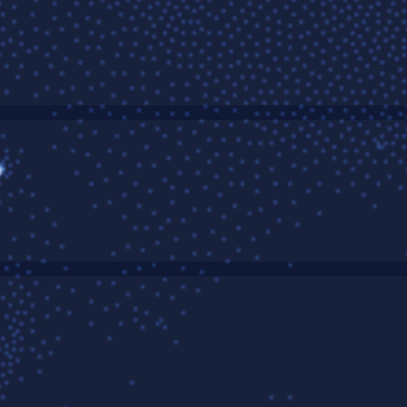
事、专业数据、高清视频，
华球体育APP
与网页版为您提供便捷
APP下载
网页版入口
在2023年NBA季后赛中，火箭队的表现令人失
关。这一情况与其他七支球队形成鲜明对比，这
文将从四个方面深入分析火箭队季后赛表现不佳