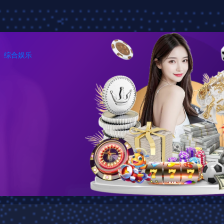
App下载
公司介绍
体育新闻
华球体育
—— 比赛数据从这里开