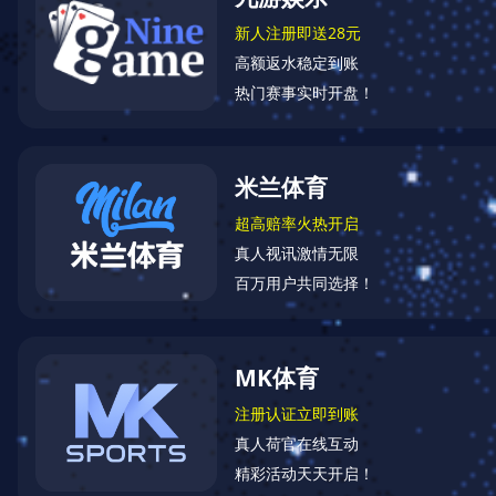
覆盖实时赛
首页
/
体育新闻
/ 正文