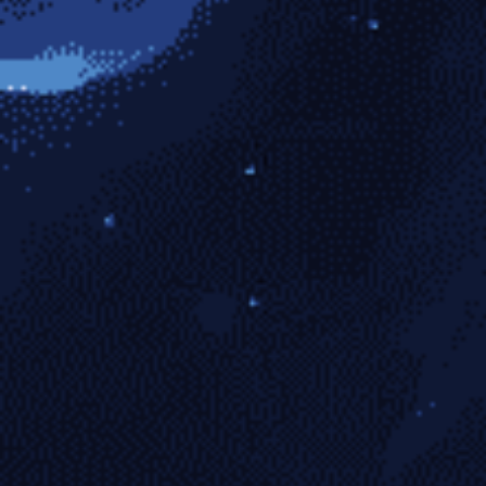
上一篇：
早报聚焦：趁你生病之际，如何巧妙应…