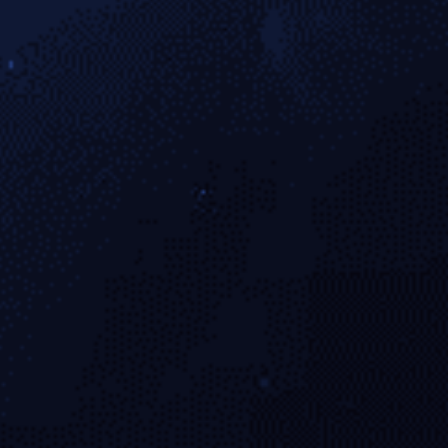
类更清晰，常见问题支持搜索直达。
，支持建议提交与分类响应。
APP，随时掌握赛事
造，华球体育 App 提供高清直播、实时比分、数
务，助您畅享专业体育内容。
响应快速
输，隐私守护