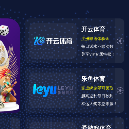
注册入口
始