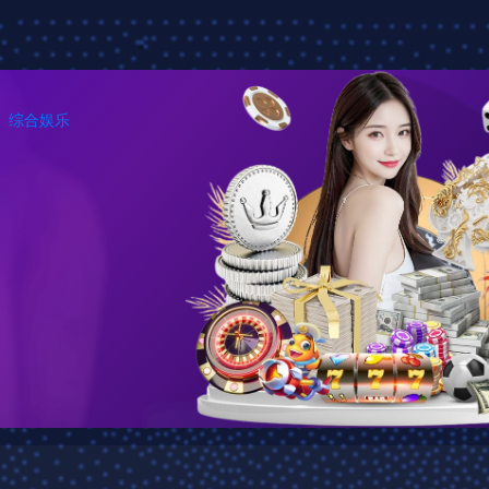
App下载
公司介绍
体育新闻
华球体育
—— 比赛数据从这里开