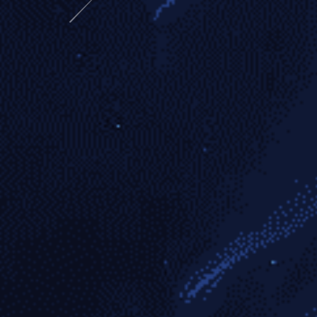
五大功能专区标签切换
一键切换你想了解的功能模块，内容直观明了，适合用户快
体育赛事
整合华球体育旗下多类热门体育项目，包括足球