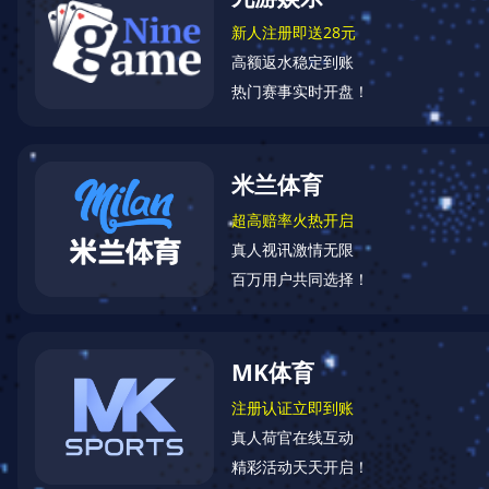
覆盖实时赛
平台稳定流畅