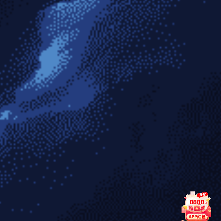
进
化方向。
荐系统上线，结合华球体育用户偏好提供个性推送。
自动聚合平台高关注赛事，便于快速浏览。
，集中展示当日热议赛事与趋势。
”，支持华球体育·(中国)官方网站语音与字幕讲解，