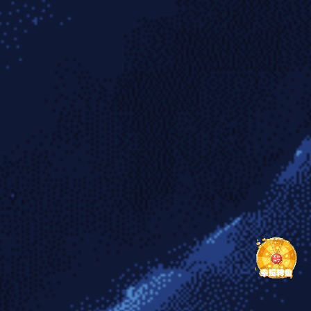
多端互动
战术演练
电竞数据
资讯中心
，带来沉浸式观赛体验。