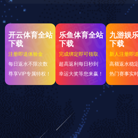
借助全球多节点部署与智能调度机
制，华球体育 实现高并发条件下依然
保持流畅体验。热门赛事期间依旧顺
畅无阻，保障您不错过任何精彩瞬
间。
隐私与数据保护
采用多重加密策略与权限控制机制，
全方位保障用户信息与数据交互安
全。华球体育 始终坚持以用户隐私为
首要原则，守护每一次访问。