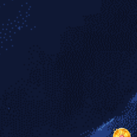
能力和快速突破技巧的球员。他能够在场上
而他的复出，不仅可以直接提高进攻效率，
注于自己的角色发挥。
斯逐渐成熟。他不再仅仅依赖个人技能，更
创造机会。这样的变化，将使得整个团队在
守策略的能力。
动员的复苏，更是他给整个团队带来的新竞
关重要的。
化学反应则是成功的重要前提。随着赛季进