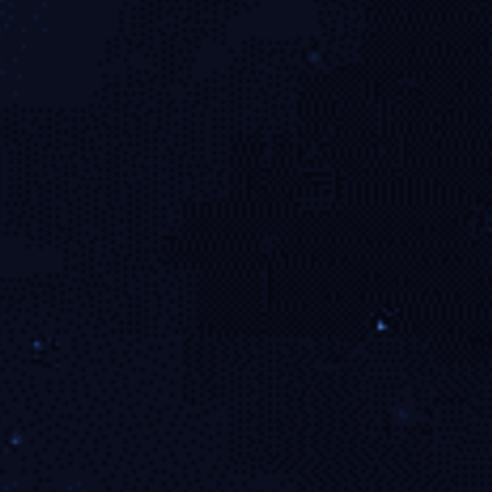
光辉灿烂的新篇章！
下一篇：
兰帕德考文垂升超后或引进阿昌庞