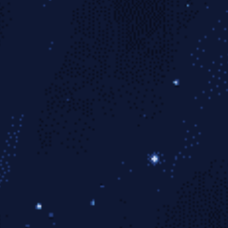
重要。
2、增强竞技能力
从技术层面来看，斯特鲁斯是一位拥有出色投篮
迅速找到得分机会，为球队提供更多进攻选择。
还能减轻其他主力球员身上的压力，让他们更专
此外，随着比赛经验的积累，年轻球员如斯特鲁
懂得如何与队友配合，通过合理跑位和传导球来
战术执行上变得更加灵活多变，提高抵御对手防
因此，可以说，阿特金森所称赞的不仅是一个运
争力。这种力量对于实现目标、赢得胜利都是至
3、促进队友化学反应
篮球是一项高度依赖团队合作的运动，而良好的