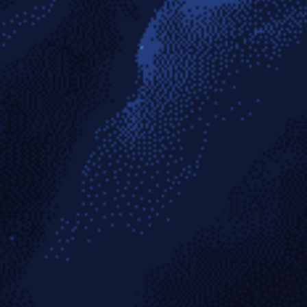
同时，让年轻人承担起更多责任，不仅有助于自
们能够把精力集中于关键赛事。同样，这也是培
来能够持续输出高水平表现的人才资源不断涌现
Total而言，在阿特金森眼中，相信每一次成功
需要像斯特鲁斯一样充满激情与活力的新生力量
总结：
综合来看，“阿特金森称斯特鲁斯复出注入新能量
对一名球员状态恢复的期待，更折射出了整个团
增强，再到促进队友间化学反应以及长远战略布
怀相结合的重要性，为我们提供了深入思考体育
最终，我们期待在接下来的赛季中看到更多关于