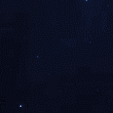
2
法媒报道姆巴佩去年为卡昂增资550万
本文将围绕法媒报道的姆巴佩去年为卡昂增资5
2026-05-26
3
莱利透露将与希罗维金斯经纪人商谈续
在近期的篮球新闻中，迈阿密热火队的总裁帕特
2026-07-17
4
皇马全力挽留吕迪格续约意向强尤文寻
在当今足球界，球员的转会与续约问题总是备
2026-06-07
5
刘俊威坦言输球正常苏州东吴赢球决心
在竞技体育中，输赢是常有的事，尤其是在职
2026-08-06